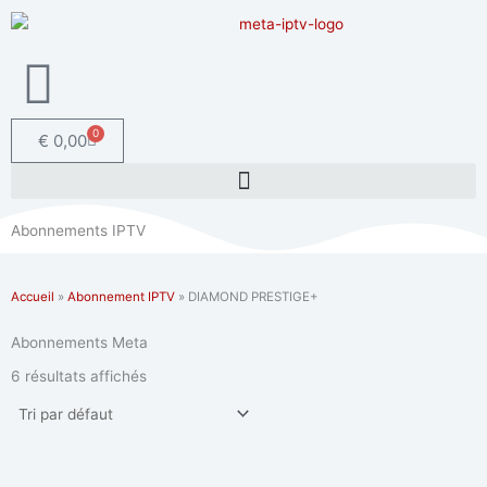
Aller
au
contenu
0
Panier
€
0,00
Abonnements IPTV
Accueil
»
Abonnement IPTV
»
DIAMOND PRESTIGE+
Abonnements Meta
6 résultats affichés
Le
Le
prix
prix