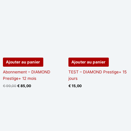
initial
actuel
était :
est :
€ 99,00.
€ 85,00.
Ajouter au panier
Ajouter au panier
Abonnement – DIAMOND
TEST – DIAMOND Prestige+ 15
Prestige+ 12 mois
jours
€
99,00
€
85,00
€
15,00