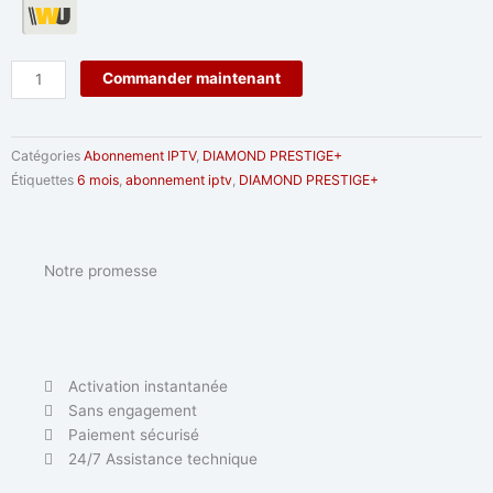
quantité
Commander maintenant
de
Abonnement
-
Catégories
Abonnement IPTV
,
DIAMOND PRESTIGE+
DIAMOND
Étiquettes
6 mois
,
abonnement iptv
,
DIAMOND PRESTIGE+
Prestige+
6
mois
Notre promesse
Activation instantanée
Sans engagement
Paiement sécurisé
24/7 Assistance technique