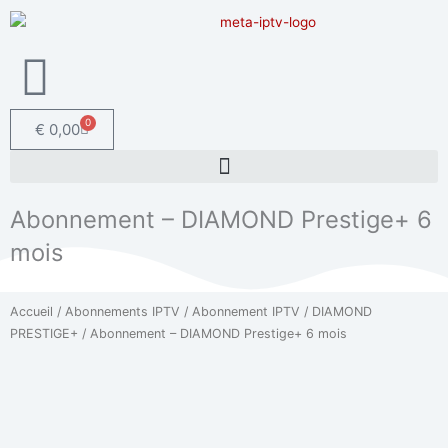
Aller
au
contenu
0
Panier
€
0,00
Abonnement – DIAMOND Prestige+ 6
mois
Accueil
/
Abonnements IPTV
/
Abonnement IPTV
/
DIAMOND
PRESTIGE+
/ Abonnement – DIAMOND Prestige+ 6 mois