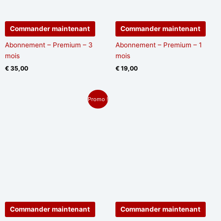
Commander maintenant
Commander maintenant
Abonnement – Premium – 3
Abonnement – Premium – 1
mois
mois
€
35,00
€
19,00
Le
Le
Promo !
prix
prix
initial
actuel
était :
est :
€ 64,00.
€ 52,00.
Commander maintenant
Commander maintenant