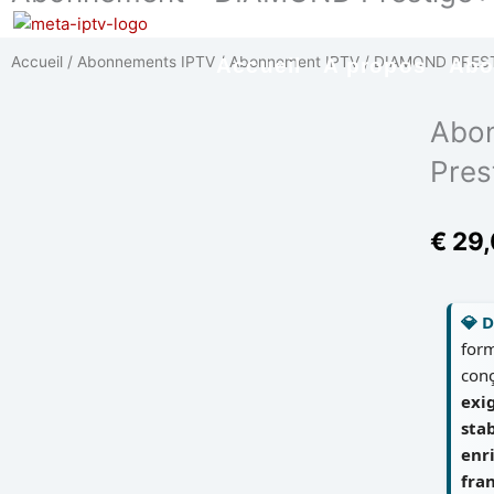
Aller
au
Accueil
/
Abonnements IPTV
/
Abonnement IPTV
/
DIAMOND PRES
contenu
Accueil
A propos
Abo
Abo
Pres
€
29,
💎 
for
con
exi
stab
enr
fra