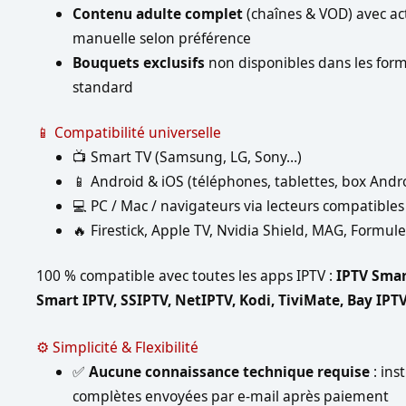
Contenu adulte complet
(chaînes & VOD) avec ac
manuelle selon préférence
Bouquets exclusifs
non disponibles dans les for
standard
📱 Compatibilité universelle
📺 Smart TV (Samsung, LG, Sony…)
📱 Android & iOS (téléphones, tablettes, box Andr
💻 PC / Mac / navigateurs via lecteurs compatibles
🔥 Firestick, Apple TV, Nvidia Shield, MAG, Formul
100 % compatible avec toutes les apps IPTV :
IPTV Smar
Smart IPTV, SSIPTV, NetIPTV, Kodi, TiviMate, Bay IPT
⚙️ Simplicité & Flexibilité
✅
Aucune connaissance technique requise
: ins
complètes envoyées par e-mail après paiement