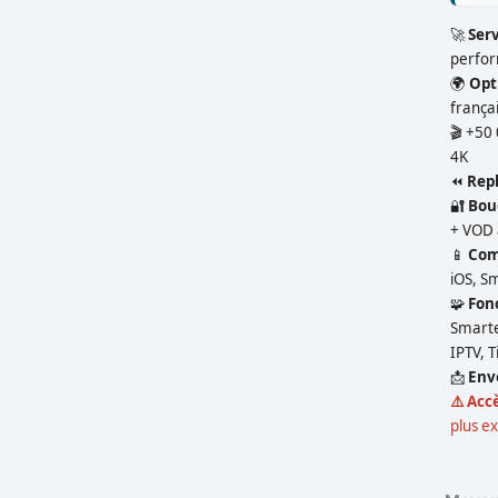
🚀
Ser
perfor
🌍
Opt
françai
🎬 +50
4K
⏪
Repl
🔐
Bou
+ VOD 
📱
Comp
iOS, S
🧩
Fon
Smarte
IPTV, 
📩
Env
⚠️ Acc
plus e