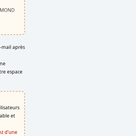
IAMOND
-mail après
one
tre espace
lisateurs
iable et
ez d’une