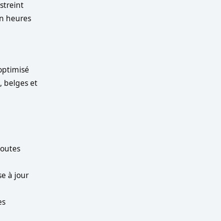
streint
n heures
optimisé
, belges et
toutes
e à jour
es