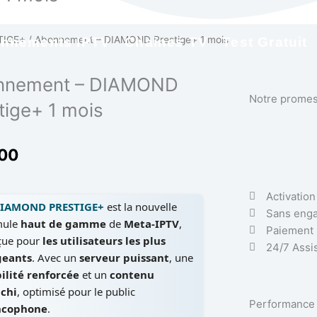
TIGE+
/ Abonnement – DIAMOND Prestige+ 1 mois
nnements IPTV
Chaines TV
Test Gratuit
nnement – DIAMOND
Notre prome
tige+ 1 mois
00
Activation
DIAMOND PRESTIGE+
est la nouvelle
Sans eng
mule
haut de gamme
de
Meta-IPTV
,
Paiement 
çue pour
les utilisateurs les plus
24/7 Assi
geants
. Avec un
serveur puissant
, une
ilité renforcée
et un
contenu
ichi
, optimisé pour le public
Performance
ncophone
.