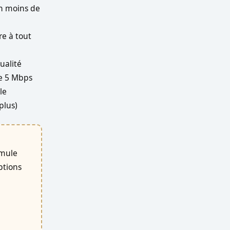
en moins de
re à tout
ualité
e 5 Mbps
le
plus)
rmule
ptions