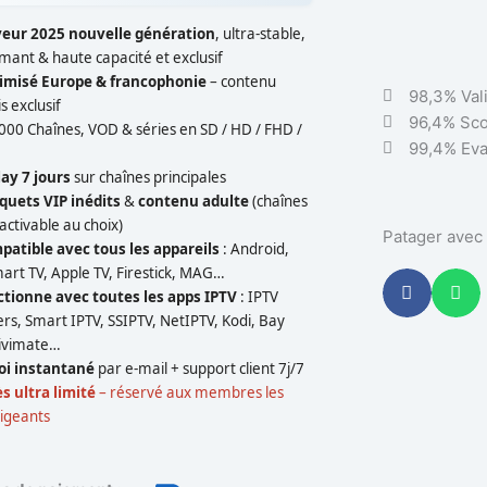
veur 2025 nouvelle génération
, ultra-stable,
mant & haute capacité et exclusif
imisé Europe & francophonie
– contenu
98,3% Val
s exclusif
96,4% Sco
 000 Chaînes, VOD & séries en SD / HD / FHD /
99,4% Eva
ay 7 jours
sur chaînes principales
quets VIP inédits
&
contenu adulte
(chaînes
activable au choix)
Patager avec 
atible avec tous les appareils
: Android,
mart TV, Apple TV, Firestick, MAG…
ctionne avec toutes les apps IPTV
: IPTV
rs, Smart IPTV, SSIPTV, NetIPTV, Kodi, Bay
Tivimate…
oi instantané
par e-mail + support client 7j/7
ès ultra limité
– réservé aux membres les
xigeants