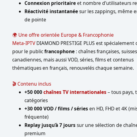
Connexion prioritaire
et nombre d’utilisateurs re
Réactivité instantanée
sur les zappings, même e
de pointe
🌍 Une offre orientée Europe & Francophonie
Meta-IPTV
DIAMOND PRESTIGE PLUS est spécialement 
pour le public
francophone
: chaînes françaises, suisses
canadiennes, mais aussi VOD, séries, films et contenus
thématiques en français, renouvelés chaque semaine.
🎬 Contenu inclus
+50 000
chaînes TV internationales
– tous pays, 
catégories
+30 000 VOD / films / séries
en HD, FHD et 4K (mis
fréquente)
Replay jusqu’à 7 jours
sur une sélection de chaîn
premium