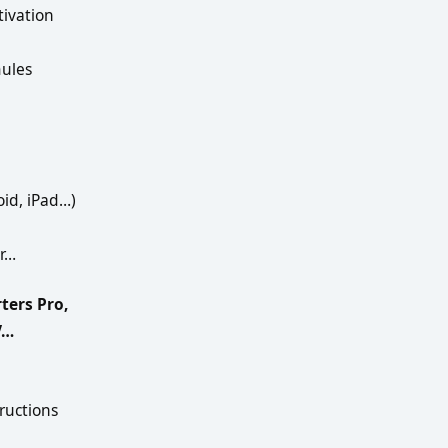
tivation
mules
oid, iPad…)
er…
ters Pro,
V…
tructions