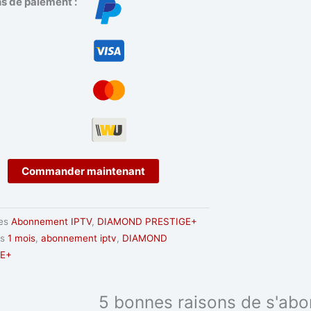
 de paiement :
Commander maintenant
ment
es
Abonnement IPTV
,
DIAMOND PRESTIGE+
ND
es
1 mois
,
abonnement iptv
,
DIAMOND
e+
GE+
5 bonnes raisons de s'abo