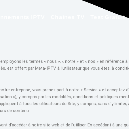
nnements IPTV
Chaines TV
Test Gratuit
us employons les termes « nous », « notre » et « nos » en référence 
ès, est offert par Meta-IPTV à l’utilisateur que vous êtes, à condit
otre entreprise, vous prenez part à notre « Service » et acceptez d’ê
lisation »), y compris par les modalités, conditions et politiques m
pliquent à tous les utilisateurs du Site, y compris, sans s’y limiter, 
eurs de contenu.
avant d’accéder à notre site web et de l’utiliser. En accédant à une q