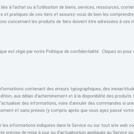
à l’achat ou à l’utilisation de biens, services, ressources, conte
tiques et pratiques de ces tiers et assurez-vous de bien les compren
ions concernant les produits de tiers doivent être adressées à ces 
e est régie par notre Politique de confidentialité. Cliquez ici pour 
des informations contenant des erreurs typographiques, des inexactit
édition, aux délais d’acheminement et à la disponibilité des produits
 d’actualiser des informations, voire d’annuler des commandes si un
t moment et sans préavis (y compris après que vous ayez passé vot
r les informations indiquées dans le Service ou sur tout site web c
ne date précise de mise à jour ou d’actualisation appliquée au Service 