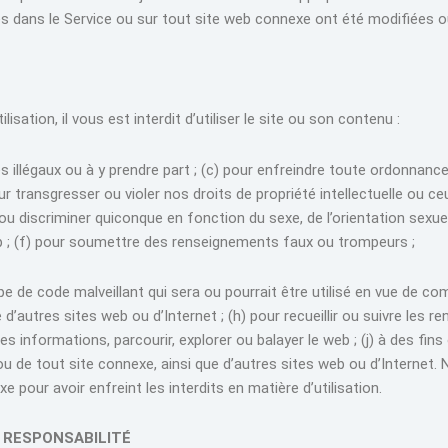
es dans le Service ou sur tout site web connexe ont été modifiées o
sation, il vous est interdit d’utiliser le site ou son contenu :
actes illégaux ou à y prendre part ; (c) pour enfreindre toute ordonnan
our transgresser ou violer nos droits de propriété intellectuelle ou ceu
 ou discriminer quiconque en fonction du sexe, de l’orientation sexuelle
icap ; (f) pour soumettre des renseignements faux ou trompeurs ;
pe de code malveillant qui sera ou pourrait être utilisé en vue de co
autres sites web ou d’Internet ; (h) pour recueillir ou suivre les r
informations, parcourir, explorer ou balayer le web ; (j) à des fin
u de tout site connexe, ainsi que d’autres sites web ou d’Internet. 
e pour avoir enfreint les interdits en matière d’utilisation.
E RESPONSABILITÉ