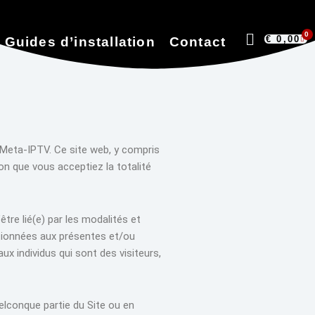
0
€
0,00
Pa
Guides d’installation
Contact
à Meta-IPTV. Ce site web, y compris
ion que vous acceptiez la totalité
tre lié(e) par les modalités et
entionnées aux présentes et/ou
aux individus qui sont des visiteurs,
uelconque partie du Site ou en