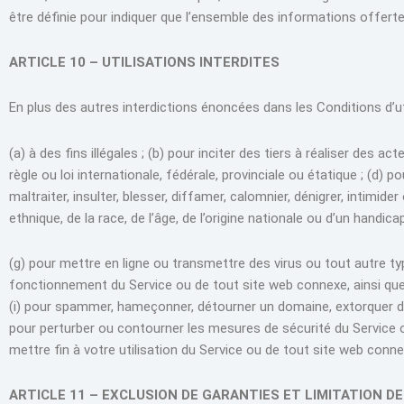
être définie pour indiquer que l’ensemble des informations offert
ARTICLE 10 – UTILISATIONS INTERDITES
En plus des autres interdictions énoncées dans les Conditions d’utili
(a) à des fins illégales ; (b) pour inciter des tiers à réaliser des 
règle ou loi internationale, fédérale, provinciale ou étatique ; (d) p
maltraiter, insulter, blesser, diffamer, calomnier, dénigrer, intimider
ethnique, de la race, de l’âge, de l’origine nationale ou d’un hand
(g) pour mettre en ligne ou transmettre des virus ou tout autre ty
fonctionnement du Service ou de tout site web connexe, ainsi que d’
(i) pour spammer, hameçonner, détourner un domaine, extorquer des 
pour perturber ou contourner les mesures de sécurité du Service o
mettre fin à votre utilisation du Service ou de tout site web connex
ARTICLE 11 – EXCLUSION DE GARANTIES ET LIMITATION D