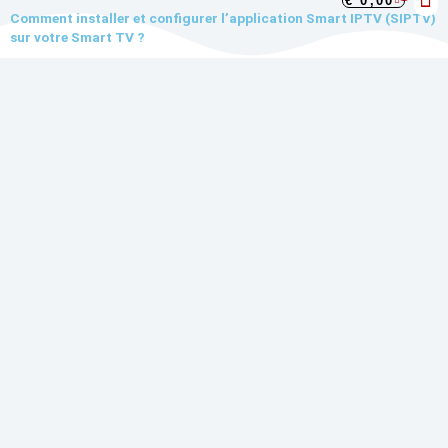
€
0,00
Aller
Comment installer et configurer l’application Smart IPTV (SIPTV)
au
sur votre Smart TV ?
contenu
Abonn
Gu