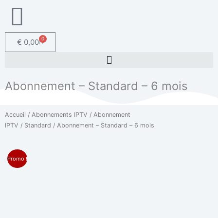
0
Panier
€
0,00
Abonnement – Standard – 6 mois
Accueil
/
Abonnements IPTV
/
Abonnement
IPTV
/
Standard
/ Abonnement – Standard – 6 mois
Promo !