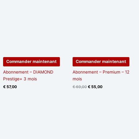
initial
actuel
était :
est :
€ 69,00.
€ 55,00.
Commander maintenant
Commander maintenant
Abonnement – DIAMOND
Abonnement – Premium – 12
Prestige+ 3 mois
mois
€
57,00
€
69,00
€
55,00