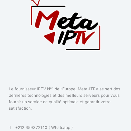
Le fournisseur IPTV N°1 de l’Europe, Meta-ITPV se sert des
dernières technologies et des meilleurs serveurs pour vous
fournir un service de qualité optimale et garantir votre
satisfaction.
+212 659372140 ( Whatsapp )