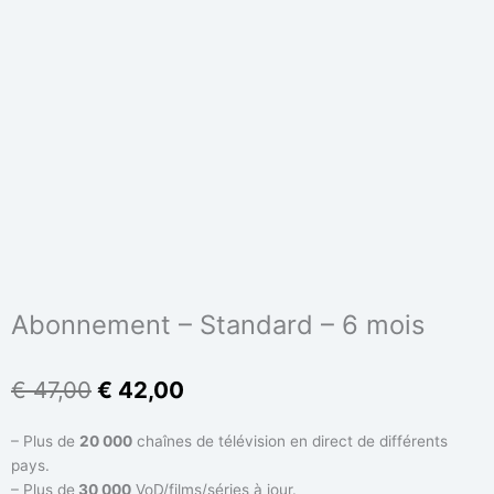
Abonnement – Standard – 6 mois
Le
Le
€
47,00
€
42,00
prix
prix
initial
actuel
– Plus de
20 000
chaînes de télévision en direct de différents
était :
est :
pays.
€ 47,00.
€ 42,00.
– Plus de
30 000
VoD/films/séries à jour.