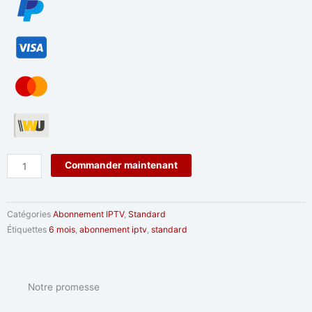
quantité
Commander maintenant
de
Abonnement
-
Catégories
Abonnement IPTV
,
Standard
Standard
Étiquettes
6 mois
,
abonnement iptv
,
standard
-
6
mois
Notre promesse